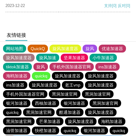
2023-12-22
支持
[0]
反对
[0]
友情链接
网站地图
QuickQ
旋风加速度器
旋风
优途加速器
旋风加速度器
旋风加速
坚果加速器
小牛加速器
tiktok加速器
旋风
手机外国加速器官网
ins加速器
海鸥加速器
quickq
旋风加速度器
旋风加速度器
ins加速器
旋风加速度器
老王vnp
旋风加速度器
手机外国加速器官网
黑洞加速官网
黑洞加速官网
银河加速器
西柚加速器
银河加速器
黑洞加速官网
quickq
黑洞加速官网
酷通加速器
旋风加速度器
黑洞加速官网
芒果加速器
旋风加速度器
海鸥加速器
油管加速器
快橙加速器
quickq
银河加速器
quickq