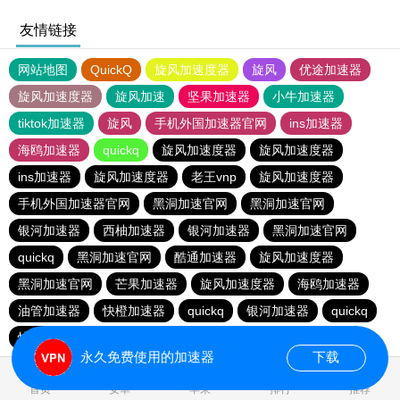
友情链接
网站地图
QuickQ
旋风加速度器
旋风
优途加速器
旋风加速度器
旋风加速
坚果加速器
小牛加速器
tiktok加速器
旋风
手机外国加速器官网
ins加速器
海鸥加速器
quickq
旋风加速度器
旋风加速度器
ins加速器
旋风加速度器
老王vnp
旋风加速度器
手机外国加速器官网
黑洞加速官网
黑洞加速官网
银河加速器
西柚加速器
银河加速器
黑洞加速官网
quickq
黑洞加速官网
酷通加速器
旋风加速度器
黑洞加速官网
芒果加速器
旋风加速度器
海鸥加速器
油管加速器
快橙加速器
quickq
银河加速器
quickq
快鸭加速器
手机外国加速器官网
永久免费使用的加速器
下载
0.180938s
首页
安卓
苹果
排行
推荐