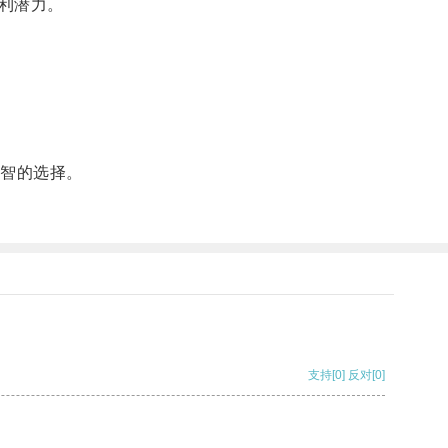
利潜力。
智的选择。
支持
[0]
反对
[0]