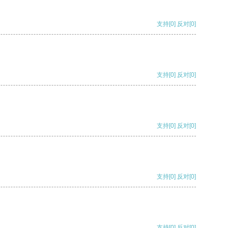
支持
[0]
反对
[0]
支持
[0]
反对
[0]
支持
[0]
反对
[0]
支持
[0]
反对
[0]
支持
[0]
反对
[0]