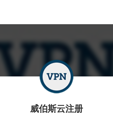
威伯斯云注册