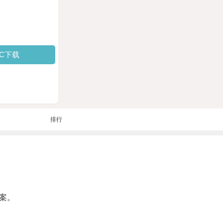
PC下载
排行
案。