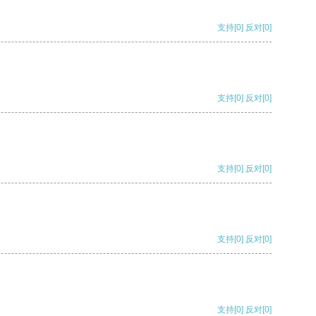
支持
[0]
反对
[0]
支持
[0]
反对
[0]
支持
[0]
反对
[0]
支持
[0]
反对
[0]
支持
[0]
反对
[0]