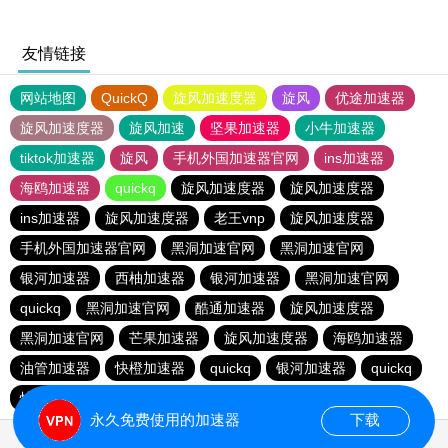
友情链接
网站地图
QuickQ
旋风加速度器
旋风
优途加速器
旋风加速度器
旋风加速
坚果加速器
小牛加速器
tiktok加速器
旋风
手机外国加速器官网
ins加速器
海鸥加速器
quickq
旋风加速度器
旋风加速度器
ins加速器
旋风加速度器
老王vnp
旋风加速度器
手机外国加速器官网
黑洞加速官网
黑洞加速官网
银河加速器
西柚加速器
银河加速器
黑洞加速官网
quickq
黑洞加速官网
酷通加速器
旋风加速度器
黑洞加速官网
芒果加速器
旋风加速度器
海鸥加速器
油管加速器
快橙加速器
quickq
银河加速器
quickq
快鸭加速器
手机外国加速器官网
永久免费使用的加速器
下载