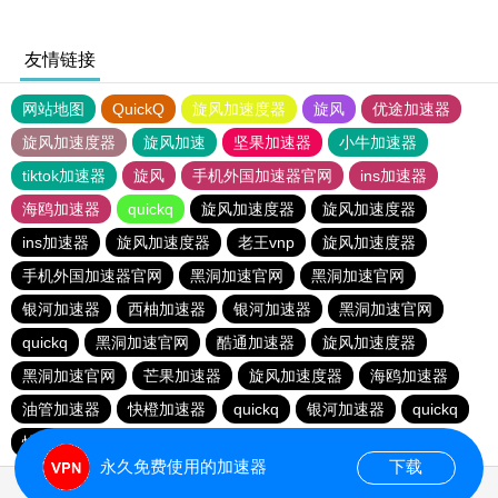
友情链接
网站地图
QuickQ
旋风加速度器
旋风
优途加速器
旋风加速度器
旋风加速
坚果加速器
小牛加速器
tiktok加速器
旋风
手机外国加速器官网
ins加速器
海鸥加速器
quickq
旋风加速度器
旋风加速度器
ins加速器
旋风加速度器
老王vnp
旋风加速度器
手机外国加速器官网
黑洞加速官网
黑洞加速官网
银河加速器
西柚加速器
银河加速器
黑洞加速官网
quickq
黑洞加速官网
酷通加速器
旋风加速度器
黑洞加速官网
芒果加速器
旋风加速度器
海鸥加速器
油管加速器
快橙加速器
quickq
银河加速器
quickq
快鸭加速器
手机外国加速器官网
永久免费使用的加速器
下载