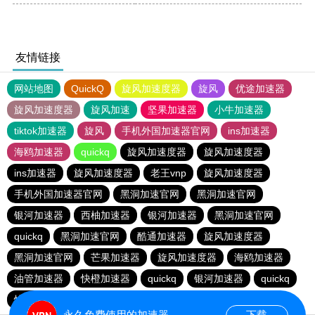
友情链接
网站地图
QuickQ
旋风加速度器
旋风
优途加速器
旋风加速度器
旋风加速
坚果加速器
小牛加速器
tiktok加速器
旋风
手机外国加速器官网
ins加速器
海鸥加速器
quickq
旋风加速度器
旋风加速度器
ins加速器
旋风加速度器
老王vnp
旋风加速度器
手机外国加速器官网
黑洞加速官网
黑洞加速官网
银河加速器
西柚加速器
银河加速器
黑洞加速官网
quickq
黑洞加速官网
酷通加速器
旋风加速度器
黑洞加速官网
芒果加速器
旋风加速度器
海鸥加速器
油管加速器
快橙加速器
quickq
银河加速器
quickq
快鸭加速器
手机外国加速器官网
永久免费使用的加速器
下载