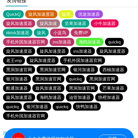
友情链接
QuickQ
旋风加速度器
旋风
优途加速器
旋风加速度器
旋风加速
坚果加速器
小牛加速器
tiktok加速器
旋风
小蓝鸟
免费VP
手机外国加速器官网
ins加速器
海鸥加速器
quickq
旋风加速度器
旋风加速度器
ins加速器
旋风加速度器
老王vnp
旋风加速度器
手机外国加速器官网
黑洞加速官网
黑洞加速官网
银河加速器
西柚加速器
银河加速器
黑洞加速官网
quickq
黑洞加速官网
酷通加速器
旋风加速度器
黑洞加速官网
芒果加速器
旋风加速度器
海鸥加速器
油管加速器
快橙加速器
quickq
银河加速器
quickq
快鸭加速器
手机外国加速器官网
网站地图