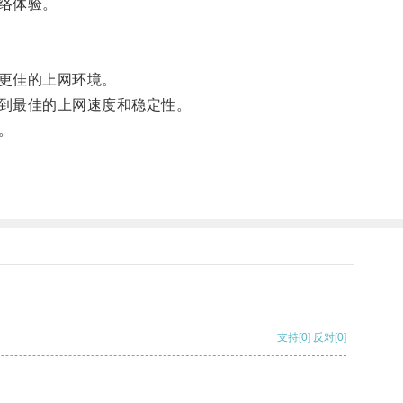
络体验。
更佳的上网环境。
到最佳的上网速度和稳定性。
。
支持
[0]
反对
[0]