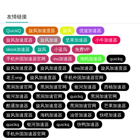
友情链接
QuickQ
旋风加速度器
旋风
优途加速器
旋风加速度器
旋风加速
坚果加速器
小牛加速器
tiktok加速器
旋风
小蓝鸟
免费VP
手机外国加速器官网
ins加速器
海鸥加速器
quickq
旋风加速度器
旋风加速度器
ins加速器
旋风加速度器
老王vnp
旋风加速度器
手机外国加速器官网
黑洞加速官网
黑洞加速官网
银河加速器
西柚加速器
银河加速器
黑洞加速官网
quickq
黑洞加速官网
酷通加速器
旋风加速度器
黑洞加速官网
芒果加速器
旋风加速度器
海鸥加速器
油管加速器
快橙加速器
quickq
银河加速器
quickq
快鸭加速器
手机外国加速器官网