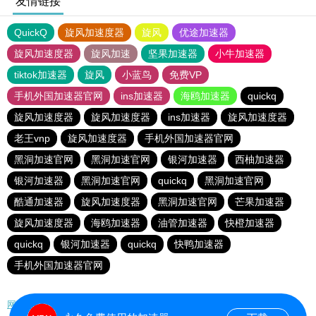
友情链接
QuickQ
旋风加速度器
旋风
优途加速器
旋风加速度器
旋风加速
坚果加速器
小牛加速器
tiktok加速器
旋风
小蓝鸟
免费VP
手机外国加速器官网
ins加速器
海鸥加速器
quickq
旋风加速度器
旋风加速度器
ins加速器
旋风加速度器
老王vnp
旋风加速度器
手机外国加速器官网
黑洞加速官网
黑洞加速官网
银河加速器
西柚加速器
银河加速器
黑洞加速官网
quickq
黑洞加速官网
酷通加速器
旋风加速度器
黑洞加速官网
芒果加速器
旋风加速度器
海鸥加速器
油管加速器
快橙加速器
quickq
银河加速器
quickq
快鸭加速器
手机外国加速器官网
网站地图