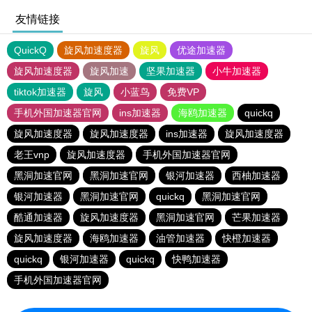
友情链接
QuickQ
旋风加速度器
旋风
优途加速器
旋风加速度器
旋风加速
坚果加速器
小牛加速器
tiktok加速器
旋风
小蓝鸟
免费VP
手机外国加速器官网
ins加速器
海鸥加速器
quickq
旋风加速度器
旋风加速度器
ins加速器
旋风加速度器
老王vnp
旋风加速度器
手机外国加速器官网
黑洞加速官网
黑洞加速官网
银河加速器
西柚加速器
银河加速器
黑洞加速官网
quickq
黑洞加速官网
酷通加速器
旋风加速度器
黑洞加速官网
芒果加速器
旋风加速度器
海鸥加速器
油管加速器
快橙加速器
quickq
银河加速器
quickq
快鸭加速器
手机外国加速器官网