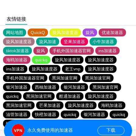
友情链接
网站地图
QuickQ
旋风加速度器
旋风
优途加速器
旋风加速度器
旋风加速
坚果加速器
小牛加速器
tiktok加速器
旋风
手机外国加速器官网
ins加速器
海鸥加速器
quickq
旋风加速度器
旋风加速度器
ins加速器
旋风加速度器
老王vnp
旋风加速度器
手机外国加速器官网
黑洞加速官网
黑洞加速官网
银河加速器
西柚加速器
银河加速器
黑洞加速官网
quickq
黑洞加速官网
酷通加速器
旋风加速度器
黑洞加速官网
芒果加速器
旋风加速度器
海鸥加速器
油管加速器
快橙加速器
quickq
银河加速器
quickq
快鸭加速器
手机外国加速器官网
永久免费使用的加速器
下载