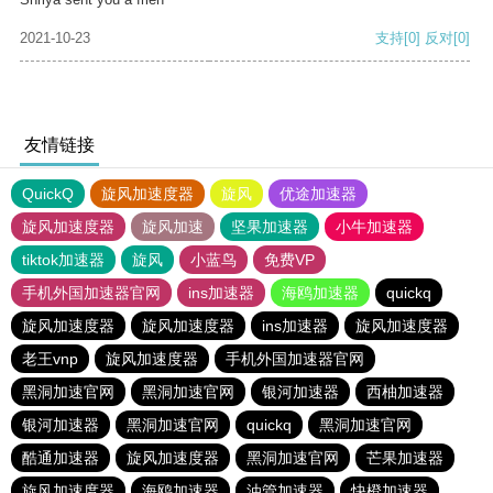
2021-10-23
支持
[0]
反对
[0]
友情链接
QuickQ
旋风加速度器
旋风
优途加速器
旋风加速度器
旋风加速
坚果加速器
小牛加速器
tiktok加速器
旋风
小蓝鸟
免费VP
手机外国加速器官网
ins加速器
海鸥加速器
quickq
旋风加速度器
旋风加速度器
ins加速器
旋风加速度器
老王vnp
旋风加速度器
手机外国加速器官网
黑洞加速官网
黑洞加速官网
银河加速器
西柚加速器
银河加速器
黑洞加速官网
quickq
黑洞加速官网
酷通加速器
旋风加速度器
黑洞加速官网
芒果加速器
旋风加速度器
海鸥加速器
油管加速器
快橙加速器