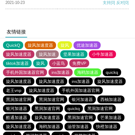
2021-10-23
支持
[0]
反对
[0]
友情链接
QuickQ
旋风加速度器
旋风
优途加速器
旋风加速度器
旋风加速
坚果加速器
小牛加速器
tiktok加速器
旋风
小蓝鸟
免费VP
手机外国加速器官网
ins加速器
海鸥加速器
quickq
旋风加速度器
旋风加速度器
ins加速器
旋风加速度器
老王vnp
旋风加速度器
手机外国加速器官网
黑洞加速官网
黑洞加速官网
银河加速器
西柚加速器
银河加速器
黑洞加速官网
quickq
黑洞加速官网
酷通加速器
旋风加速度器
黑洞加速官网
芒果加速器
旋风加速度器
海鸥加速器
油管加速器
快橙加速器