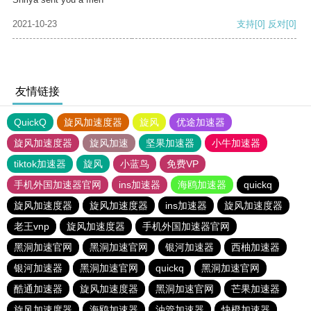
2021-10-23
支持
[0]
反对
[0]
友情链接
QuickQ
旋风加速度器
旋风
优途加速器
旋风加速度器
旋风加速
坚果加速器
小牛加速器
tiktok加速器
旋风
小蓝鸟
免费VP
手机外国加速器官网
ins加速器
海鸥加速器
quickq
旋风加速度器
旋风加速度器
ins加速器
旋风加速度器
老王vnp
旋风加速度器
手机外国加速器官网
黑洞加速官网
黑洞加速官网
银河加速器
西柚加速器
银河加速器
黑洞加速官网
quickq
黑洞加速官网
酷通加速器
旋风加速度器
黑洞加速官网
芒果加速器
旋风加速度器
海鸥加速器
油管加速器
快橙加速器