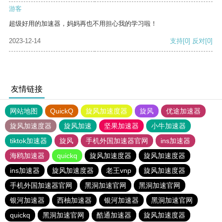
游客
超级好用的加速器，妈妈再也不用担心我的学习啦！
2023-12-14
支持
[0]
反对
[0]
友情链接
网站地图
QuickQ
旋风加速度器
旋风
优途加速器
旋风加速度器
旋风加速
坚果加速器
小牛加速器
tiktok加速器
旋风
手机外国加速器官网
ins加速器
海鸥加速器
quickq
旋风加速度器
旋风加速度器
ins加速器
旋风加速度器
老王vnp
旋风加速度器
手机外国加速器官网
黑洞加速官网
黑洞加速官网
银河加速器
西柚加速器
银河加速器
黑洞加速官网
quickq
黑洞加速官网
酷通加速器
旋风加速度器