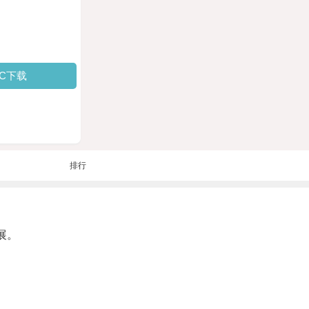
PC下载
排行
展。