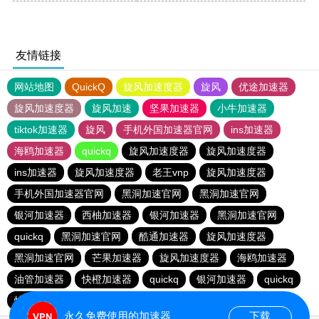
友情链接
网站地图
QuickQ
旋风加速度器
旋风
优途加速器
旋风加速度器
旋风加速
坚果加速器
小牛加速器
tiktok加速器
旋风
手机外国加速器官网
ins加速器
海鸥加速器
quickq
旋风加速度器
旋风加速度器
ins加速器
旋风加速度器
老王vnp
旋风加速度器
手机外国加速器官网
黑洞加速官网
黑洞加速官网
银河加速器
西柚加速器
银河加速器
黑洞加速官网
quickq
黑洞加速官网
酷通加速器
旋风加速度器
黑洞加速官网
芒果加速器
旋风加速度器
海鸥加速器
油管加速器
快橙加速器
quickq
银河加速器
quickq
快鸭加速器
手机外国加速器官网
永久免费使用的加速器
下载