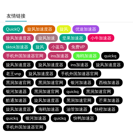
友情链接
QuickQ
旋风加速度器
旋风
优途加速器
旋风加速度器
旋风加速
坚果加速器
小牛加速器
tiktok加速器
旋风
小蓝鸟
免费VP
手机外国加速器官网
ins加速器
海鸥加速器
quickq
旋风加速度器
旋风加速度器
ins加速器
旋风加速度器
老王vnp
旋风加速度器
手机外国加速器官网
黑洞加速官网
黑洞加速官网
银河加速器
西柚加速器
银河加速器
黑洞加速官网
quickq
黑洞加速官网
酷通加速器
旋风加速度器
黑洞加速官网
芒果加速器
旋风加速度器
海鸥加速器
油管加速器
快橙加速器
quickq
银河加速器
quickq
快鸭加速器
手机外国加速器官网