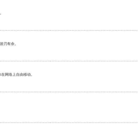
。
中游刃有余。
你在网络上自由移动。
。