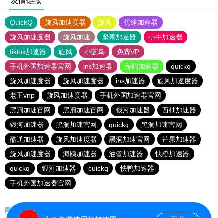
友情链接
QuickQ
旋风加速度器
旋风
优途加速器
旋风加速度器
旋风加速
坚果加速器
小牛加速器
tiktok加速器
旋风
小蓝鸟
免费VP
手机外国加速器官网
ins加速器
海鸥加速器
quickq
旋风加速度器
旋风加速度器
ins加速器
旋风加速度器
老王vnp
旋风加速度器
手机外国加速器官网
黑洞加速官网
黑洞加速官网
银河加速器
西柚加速器
银河加速器
黑洞加速官网
quickq
黑洞加速官网
酷通加速器
旋风加速度器
黑洞加速官网
芒果加速器
旋风加速度器
海鸥加速器
油管加速器
快橙加速器
quickq
银河加速器
quickq
快鸭加速器
手机外国加速器官网
网站地图