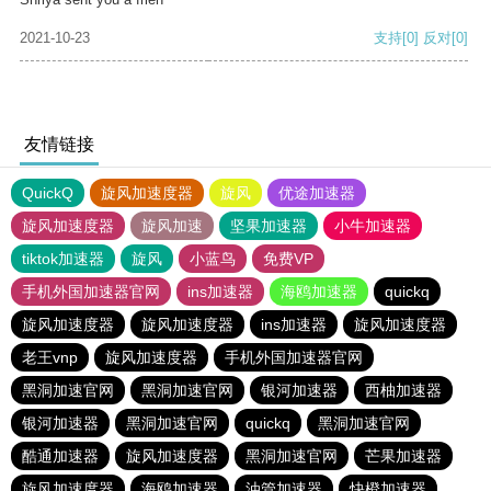
2021-10-23
支持
[0]
反对
[0]
友情链接
QuickQ
旋风加速度器
旋风
优途加速器
旋风加速度器
旋风加速
坚果加速器
小牛加速器
tiktok加速器
旋风
小蓝鸟
免费VP
手机外国加速器官网
ins加速器
海鸥加速器
quickq
旋风加速度器
旋风加速度器
ins加速器
旋风加速度器
老王vnp
旋风加速度器
手机外国加速器官网
黑洞加速官网
黑洞加速官网
银河加速器
西柚加速器
银河加速器
黑洞加速官网
quickq
黑洞加速官网
酷通加速器
旋风加速度器
黑洞加速官网
芒果加速器
旋风加速度器
海鸥加速器
油管加速器
快橙加速器