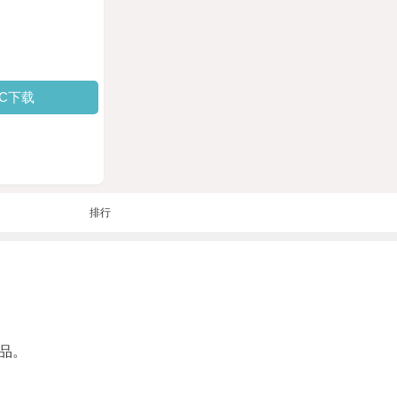
PC下载
排行
品。