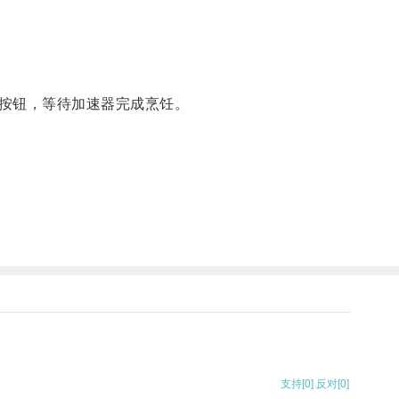
按钮，等待加速器完成烹饪。
支持
[0]
反对
[0]