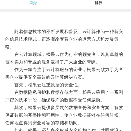
简介
排行
随着信息技术的不断发展和普及，云计算作为一种新兴
的信息技术模式，正逐渐改变着企业的运营方式和发展策
略。
在云计算领域，松果云作为行业的领先者，以其卓越的
技术实力和专业的服务赢得了广大企业的青睐。
作为一家专注于云计算服务的企业，松果云致力于为各
类企业提供安全高效的云计算解决方案。
首先，松果云注重数据的安全性。
在数据隐私保护和数据存储方面，松果云采用了一系列
严密的技术手段，确保客户的数据不受任何威胁。
其次，松果云提供多层次的数据备份和灾备方案，有效
保证数据的完整性和可用性，使企业数据能够在任何时候、
任何地点得到安全可靠的存储和访问。
此外，松果云还与多个权威安全机构合作，共同建设云