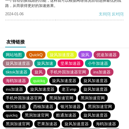
一个自动切换线路的功能，这样就可以根据网络情况自动选择最优的线
路，从而获得更好的加速效果。
2024-01-06
支持
[0]
反对
[0]
友情链接
网站地图
QuickQ
旋风加速度器
旋风
优途加速器
旋风加速度器
旋风加速
坚果加速器
小牛加速器
tiktok加速器
旋风
手机外国加速器官网
ins加速器
海鸥加速器
quickq
旋风加速度器
旋风加速度器
ins加速器
旋风加速度器
老王vnp
旋风加速度器
手机外国加速器官网
黑洞加速官网
黑洞加速官网
银河加速器
西柚加速器
银河加速器
黑洞加速官网
quickq
黑洞加速官网
酷通加速器
旋风加速度器
黑洞加速官网
芒果加速器
旋风加速度器
海鸥加速器