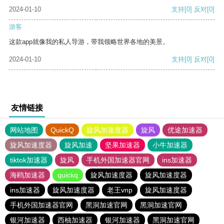
2024-01-10
支持
[0]
反对
[0]
游客
这款app就像我的私人导游，带我领略世界各地的美景。
2024-01-10
支持
[0]
反对
[0]
友情链接
网站地图
QuickQ
旋风加速度器
旋风
优途加速器
旋风加速度器
旋风加速
坚果加速器
小牛加速器
tiktok加速器
旋风
手机外国加速器官网
ins加速器
海鸥加速器
quickq
旋风加速度器
旋风加速度器
ins加速器
旋风加速度器
老王vnp
旋风加速度器
手机外国加速器官网
黑洞加速官网
黑洞加速官网
银河加速器
西柚加速器
银河加速器
黑洞加速官网