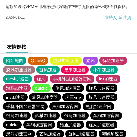
这款加速器VPM应用程序已经为我们带来了无限的隐私和安全性保护。
2024-01-11
支持
[0]
反对
[0]
友情链接
网站地图
QuickQ
旋风加速度器
旋风
优途加速器
旋风加速度器
旋风加速
坚果加速器
小牛加速器
tiktok加速器
旋风
手机外国加速器官网
ins加速器
海鸥加速器
quickq
旋风加速度器
旋风加速度器
ins加速器
旋风加速度器
老王vnp
旋风加速度器
手机外国加速器官网
黑洞加速官网
黑洞加速官网
银河加速器
西柚加速器
银河加速器
黑洞加速官网
quickq
黑洞加速官网
酷通加速器
旋风加速度器
黑洞加速官网
芒果加速器
旋风加速度器
海鸥加速器