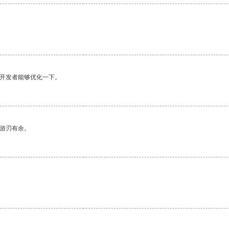
望开发者能够优化一下。
中游刃有余。
。