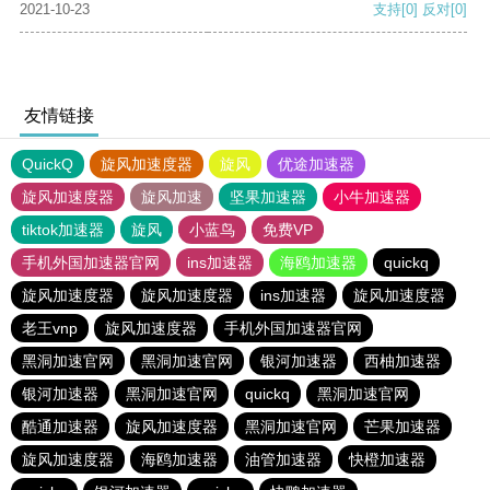
2021-10-23
支持
[0]
反对
[0]
友情链接
QuickQ
旋风加速度器
旋风
优途加速器
旋风加速度器
旋风加速
坚果加速器
小牛加速器
tiktok加速器
旋风
小蓝鸟
免费VP
手机外国加速器官网
ins加速器
海鸥加速器
quickq
旋风加速度器
旋风加速度器
ins加速器
旋风加速度器
老王vnp
旋风加速度器
手机外国加速器官网
黑洞加速官网
黑洞加速官网
银河加速器
西柚加速器
银河加速器
黑洞加速官网
quickq
黑洞加速官网
酷通加速器
旋风加速度器
黑洞加速官网
芒果加速器
旋风加速度器
海鸥加速器
油管加速器
快橙加速器