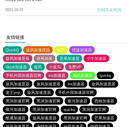
2021-10-23
支持
[0]
反对
[0]
友情链接
QuickQ
旋风加速度器
旋风
优途加速器
旋风加速度器
旋风加速
坚果加速器
小牛加速器
tiktok加速器
旋风
小蓝鸟
免费VP
手机外国加速器官网
ins加速器
海鸥加速器
quickq
旋风加速度器
旋风加速度器
ins加速器
旋风加速度器
老王vnp
旋风加速度器
手机外国加速器官网
黑洞加速官网
黑洞加速官网
银河加速器
西柚加速器
银河加速器
黑洞加速官网
quickq
黑洞加速官网
酷通加速器
旋风加速度器
黑洞加速官网
芒果加速器
旋风加速度器
海鸥加速器
油管加速器
快橙加速器