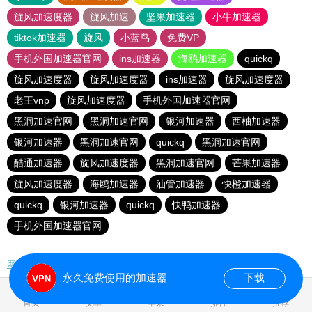
旋风加速度器
旋风加速
坚果加速器
小牛加速器
tiktok加速器
旋风
小蓝鸟
免费VP
手机外国加速器官网
ins加速器
海鸥加速器
quickq
旋风加速度器
旋风加速度器
ins加速器
旋风加速度器
老王vnp
旋风加速度器
手机外国加速器官网
黑洞加速官网
黑洞加速官网
银河加速器
西柚加速器
银河加速器
黑洞加速官网
quickq
黑洞加速官网
酷通加速器
旋风加速度器
黑洞加速官网
芒果加速器
旋风加速度器
海鸥加速器
油管加速器
快橙加速器
quickq
银河加速器
quickq
快鸭加速器
手机外国加速器官网
网站地图
永久免费使用的加速器
下载
0.216127s
首页
安卓
苹果
排行
推荐