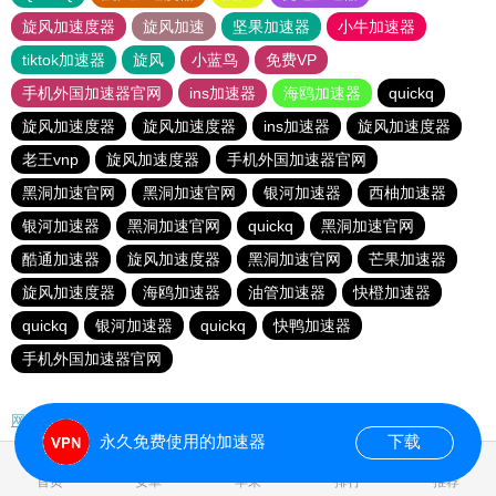
旋风加速度器
旋风加速
坚果加速器
小牛加速器
tiktok加速器
旋风
小蓝鸟
免费VP
手机外国加速器官网
ins加速器
海鸥加速器
quickq
旋风加速度器
旋风加速度器
ins加速器
旋风加速度器
老王vnp
旋风加速度器
手机外国加速器官网
黑洞加速官网
黑洞加速官网
银河加速器
西柚加速器
银河加速器
黑洞加速官网
quickq
黑洞加速官网
酷通加速器
旋风加速度器
黑洞加速官网
芒果加速器
旋风加速度器
海鸥加速器
油管加速器
快橙加速器
quickq
银河加速器
quickq
快鸭加速器
手机外国加速器官网
网站地图
永久免费使用的加速器
下载
0.187679s
首页
安卓
苹果
排行
推荐