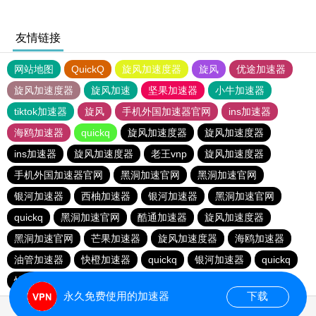
友情链接
网站地图
QuickQ
旋风加速度器
旋风
优途加速器
旋风加速度器
旋风加速
坚果加速器
小牛加速器
tiktok加速器
旋风
手机外国加速器官网
ins加速器
海鸥加速器
quickq
旋风加速度器
旋风加速度器
ins加速器
旋风加速度器
老王vnp
旋风加速度器
手机外国加速器官网
黑洞加速官网
黑洞加速官网
银河加速器
西柚加速器
银河加速器
黑洞加速官网
quickq
黑洞加速官网
酷通加速器
旋风加速度器
黑洞加速官网
芒果加速器
旋风加速度器
海鸥加速器
油管加速器
快橙加速器
quickq
银河加速器
quickq
快鸭加速器
手机外国加速器官网
永久免费使用的加速器
下载